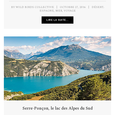
,
BY
WILD BIRDS COLLECTIVE
|
OCTOBRE 27, 2016
|
DÉSERT
,
,
ESPAGNE
MER
VOYAGE
LIRE LA SUITE...
Serre-Ponçon, le lac des Alpes du Sud