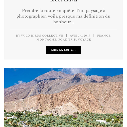
Brox Festival
Prendre la route en quête d'un paysage à
photographier, voilà presque ma définition du
bonheur....
,
BY
WILD BIRDS COLLECTIVE
|
AVRIL 4, 2017
|
FRANCE
,
,
MONTAGNE
ROAD TRIP
VOYAGE
LIRE LA SUITE...