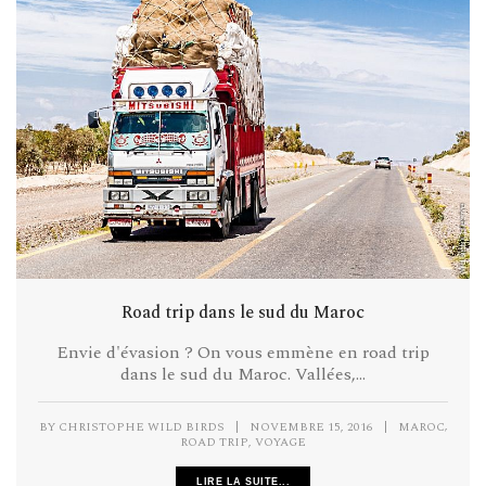
Road trip dans le sud du Maroc
Envie d'évasion ? On vous emmène en road trip
dans le sud du Maroc. Vallées,...
,
BY
CHRISTOPHE WILD BIRDS
|
NOVEMBRE 15, 2016
|
MAROC
,
ROAD TRIP
VOYAGE
LIRE LA SUITE...