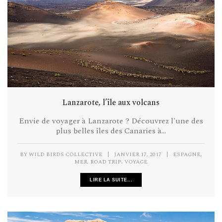
Lanzarote, l’île aux volcans
Envie de voyager à Lanzarote ? Découvrez l'une des
plus belles îles des Canaries à...
,
BY
WILD BIRDS COLLECTIVE
|
JANVIER 17, 2017
|
ESPAGNE
,
,
MER
ROAD TRIP
VOYAGE
LIRE LA SUITE...