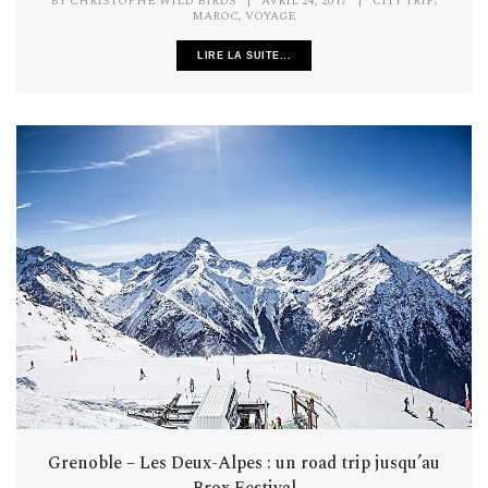
BY
CHRISTOPHE WILD BIRDS
|
AVRIL 24, 2017
|
CITY TRIP
,
MAROC
VOYAGE
LIRE LA SUITE...
Grenoble – Les Deux-Alpes : un road trip jusqu’au