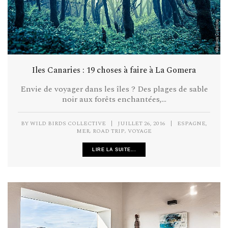
Iles Canaries : 19 choses à faire à La Gomera
Envie de voyager dans les îles ? Des plages de sable
noir aux forêts enchantées,...
,
BY
WILD BIRDS COLLECTIVE
|
JUILLET 26, 2016
|
ESPAGNE
,
,
MER
ROAD TRIP
VOYAGE
LIRE LA SUITE...