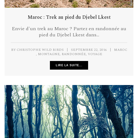
Maroc : Trek au pied du Djebel Lkest
Envie d'un trek au Maroc ? Partez en randonnée au
pied du Djebel Lkest dans...
BY
CHRISTOPHE WILD BIRDS
|
SEPTEMBRE 22, 2016
|
MAROC
,
,
,
MONTAGNE
RANDONNÉE
VOYAGE
LIRE LA SUITE...