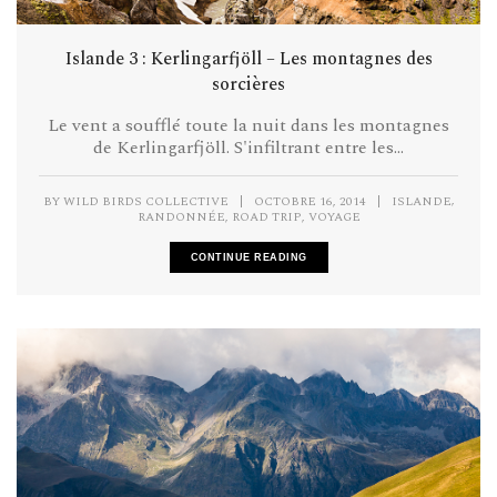
Islande 3 : Kerlingarfjöll – Les montagnes des
sorcières
Le vent a soufflé toute la nuit dans les montagnes
de Kerlingarfjöll. S'infiltrant entre les...
,
BY
WILD BIRDS COLLECTIVE
|
OCTOBRE 16, 2014
|
ISLANDE
,
,
RANDONNÉE
ROAD TRIP
VOYAGE
CONTINUE READING