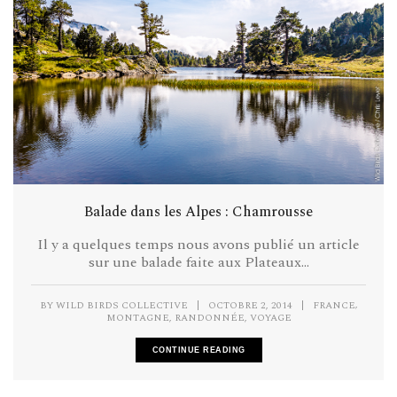
Balade dans les Alpes : Chamrousse
Il y a quelques temps nous avons publié un article
sur une balade faite aux Plateaux...
,
BY
WILD BIRDS COLLECTIVE
|
OCTOBRE 2, 2014
|
FRANCE
,
,
MONTAGNE
RANDONNÉE
VOYAGE
CONTINUE READING