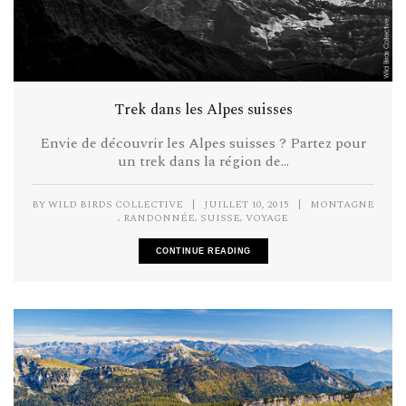
Trek dans les Alpes suisses
Envie de découvrir les Alpes suisses ? Partez pour
un trek dans la région de...
BY
WILD BIRDS COLLECTIVE
|
JUILLET 10, 2015
|
MONTAGNE
,
,
,
RANDONNÉE
SUISSE
VOYAGE
CONTINUE READING