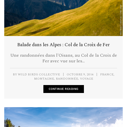
Balade dans les Alpes : Col de la Croix de Fer
Une randonnées dans l'Oisans, au Col de la Croix de
Fer avec vue sur les...
,
BY
WILD BIRDS COLLECTIVE
|
OCTOBRE 9, 2014
|
FRANCE
,
,
MONTAGNE
RANDONNÉE
VOYAGE
CONTINUE READING