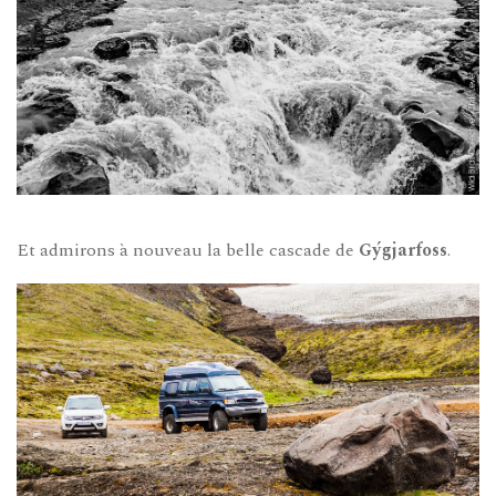
Et admirons à nouveau la belle cascade de
Gýgjarfoss
.