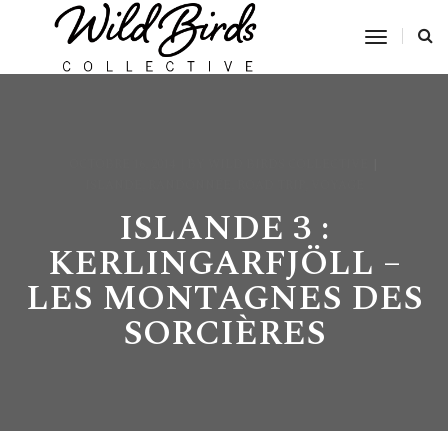
Toggle
Navigat
OCTOBRE 16, 2014
BY
WILD BIRDS COLLECTIVE
ISLANDE
,
RANDONNÉE
,
ROAD TRIP
,
VOYAGE
ISLANDE 3 :
KERLINGARFJÖLL –
LES MONTAGNES DES
SORCIÈRES