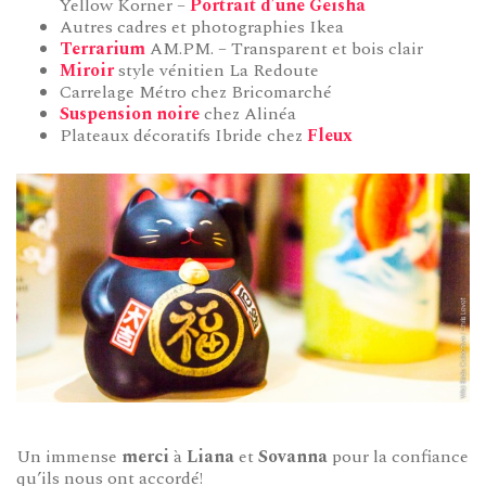
Yellow Korner –
Portrait d’une Geisha
Autres cadres et photographies Ikea
Terrarium
AM.PM. – Transparent et bois clair
Miroir
style vénitien La Redoute
Carrelage Métro chez Bricomarché
Suspension noire
chez Alinéa
Plateaux décoratifs Ibride chez
Fleux
Un immense
merci
à
Liana
et
Sovanna
pour la confiance
qu’ils nous ont accordé!