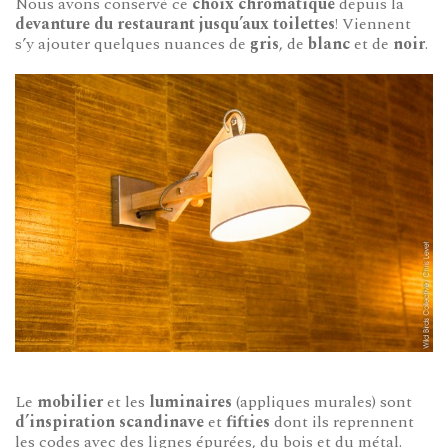
Nous avons conservé ce
choix chromatique
depuis la
devanture du restaurant jusqu’aux toilettes
! Viennent
s’y ajouter quelques nuances de
gris
, de
blanc
et de
noir
.
Le
mobilier
et les
luminaires
(appliques murales) sont
d’inspiration scandinave
et
fifties
dont ils reprennent
les codes avec des lignes épurées, du bois et du métal.