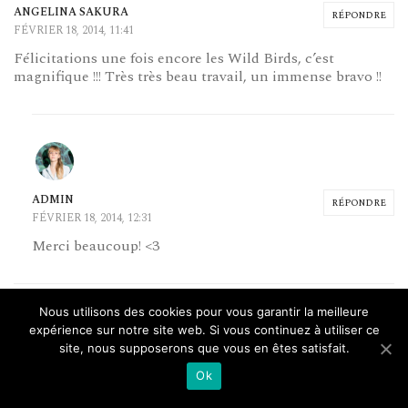
ANGELINA SAKURA
RÉPONDRE
FÉVRIER 18, 2014, 11:41
Félicitations une fois encore les Wild Birds, c’est
magnifique !!! Très très beau travail, un immense bravo !!
ADMIN
RÉPONDRE
FÉVRIER 18, 2014, 12:31
Merci beaucoup! <3
Nous utilisons des cookies pour vous garantir la meilleure
expérience sur notre site web. Si vous continuez à utiliser ce
site, nous supposerons que vous en êtes satisfait.
SO MANY PARIS
RÉPONDRE
Ok
FÉVRIER 18, 2014, 11:48