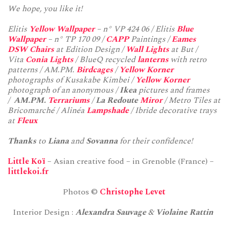
We hope, you like it!
Elitis
Yellow Wallpaper
– n° VP 424 06 / Elitis
Blue
Wallpaper
– n° TP 170 09 /
CAPP
Paintings /
Eames
DSW Chairs
at Edition Design /
Wall Lights
at But /
Vita
Conia Lights
/ BlueQ recycled
lanterns
with retro
patterns / AM.PM.
Birdcages
/
Yellow Korner
photographs of Kusakabe Kimbei /
Yellow Korner
photograph of an anonymous /
Ikea
pictures and frames
/
AM.PM.
Terrariums
/ La Redoute
Miror
/ Metro Tiles at
Bricomarché / Alinéa
Lampshade
/ Ibride decorative trays
at
Fleux
Thanks
to
Liana
and
Sovanna
for their confidence!
Little Koï
– Asian creative food – in Grenoble (France) –
littlekoi.fr
Photos ©
Christophe Levet
Interior Design :
Alexandra Sauvage
&
Violaine Rattin