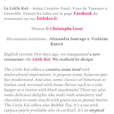
Le Little Koï
– Asian Creative Food : 9 rue de Turenne à
Grenoble. Toutes les infos sur la page
Facebook
du
restaurant ou sur
littlekoi.fr
Photos ©
Christophe Levet
Décoration intérieure :
Alexandra Sauvage
&
Violaine
Rattin
English version: Few days ago, we inaugurated
a new
restaurant
: the
Little Koï
.
We realized its design
.
The Little Koï offers a
creative asian food
with
multicultural inspirations. It propose some Asian recipes
but modernized. And also, some classics of American or
Italian cook revisited with Asian flavors such as a tofu
burger or a risotto with black mushroom! There are also
some delicious delights like maki with strawberry and
chocolate or some mochi with green tea or peanut butter.
The Little Koï offers also Bubble Tea. It’s a tea with
tapioca pearls available also in cocktail. It’s an
atypical