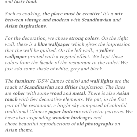
and
tasty food
!
Such as cooking,
the place must be creative
! It’s a
mix
between vintage and modern
with
Scandinavian
and
Asian inspirations
.
For the decoration, we chose
strong colors
.
On the right
wall, there is a
blue wallpaper
which gives the impression
that the wall be quilted. On the left wall,, a
yellow
wallpaper
printed with a vegetal effect. We kept these
colors from the facade of the restaurant to the toilet! We
just add some shade of white, grey and black.
The
furniture
(
DSW Eames chairs)
and
wall lights
are the
touch of
Scandinavian
and
fifties
inspiration. The lines
are
sober
with some
wood
and
metal
. There is also
Asian
touch
with few decorative elements. We put, in the first
part of the restaurant, a bright sky composed of colorful
traditional Chinese
paper lanterns
with retro patterns. We
have also suspending
wooden birdcages
and
chose beautiful reproductions of
old photographs
on
Asian theme.