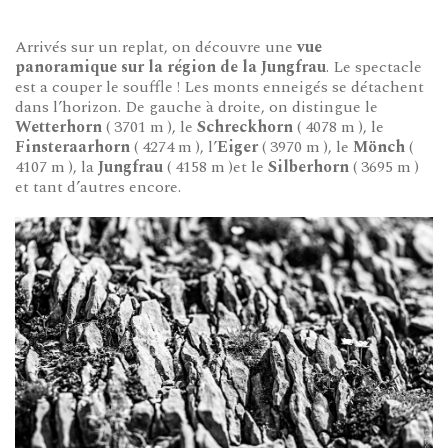
Arrivés sur un replat, on découvre une
vue
panoramique sur la région de la Jungfrau
. Le spectacle
est a couper le souffle ! Les monts enneigés se détachent
dans l’horizon. De gauche à droite, on distingue le
Wetterhorn
( 3701 m ), le
Schreckhorn
( 4078 m ), le
Finsteraarhorn
( 4274 m ), l’
Eiger
( 3970 m ), le
Mönch
(
4107 m ), la
Jungfrau
( 4158 m )et le
Silberhorn
( 3695 m )
et tant d’autres encore.