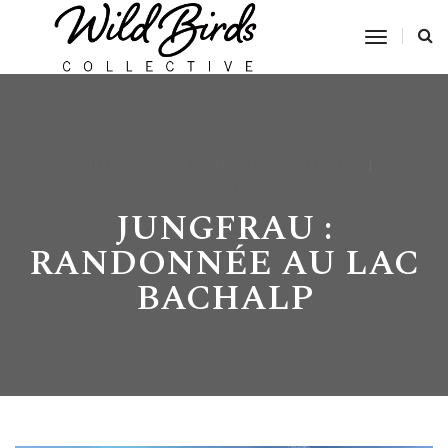
Toggle
Navigat
JUILLET 24, 2015
BY
WILD BIRDS COLLECTIVE
MONTAGNE
,
RANDONNÉE
,
SUISSE
,
VOYAGE
JUNGFRAU :
RANDONNÉE AU LAC
BACHALP