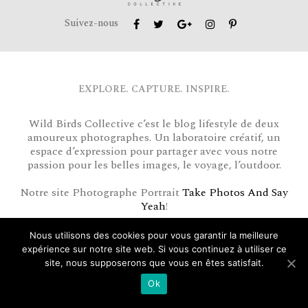
Suivez-nous
EXPLORE. CAPTURE. INSPIRE.
Wild Birds Collective c’est le blog lifestyle de deux
amoureux photographes. Un laboratoire créatif, un
espace d’expression pour partager avec vous notre
passion pour les belles images, le voyage, l’outdoor.
Notre site Photographe Portrait
Take Photos And Say
Yeah
!
Notre site Photographe Mariage
Kiss’N’Roses
!
Nous utilisons des cookies pour vous garantir la meilleure
expérience sur notre site web. Si vous continuez à utiliser ce
site, nous supposerons que vous en êtes satisfait.
DERNIERS ARTICLES
Ok
SÉJOUR LUXE ET BIEN-ÊTRE EN…