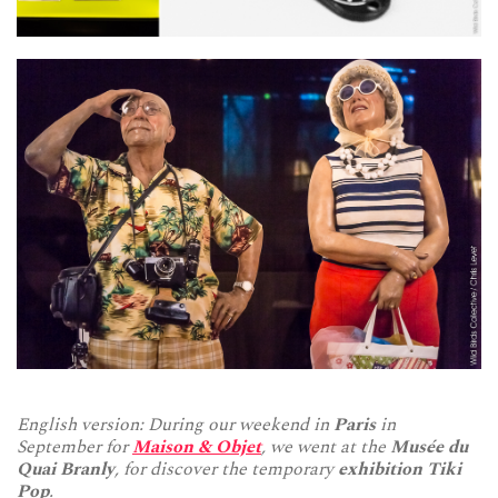
English version: During our weekend in
Paris
in
September for
Maison & Objet
, we went at the
Musée du
Quai Branly
, for discover the temporary
exhibition Tiki
Pop
.