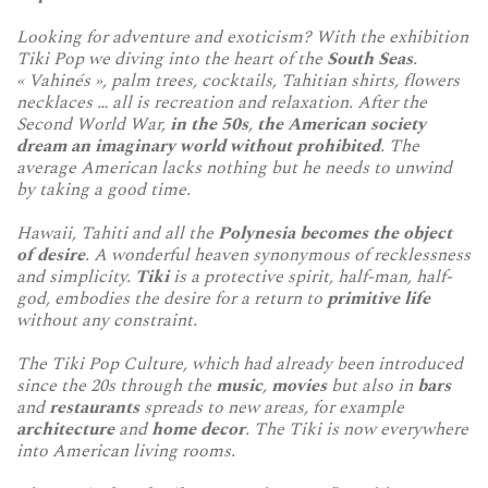
Looking for adventure and exoticism? With the exhibition
Tiki Pop we diving into the heart of the
South Seas
.
« Vahinés », palm trees, cocktails, Tahitian shirts, flowers
necklaces … all is recreation and relaxation.
After the
Second World War,
in the 50s
,
the American society
dream an imaginary world without prohibited
. The
average American lacks nothing but he needs to unwind
by taking a good time.
Hawaii, Tahiti and all the
Polynesia becomes the object
of desire
. A wonderful heaven synonymous of recklessness
and simplicity.
Tiki
is a protective spirit, half-man, half-
god, embodies the desire for a return to
primitive life
without any constraint.
The Tiki Pop Culture, which had already been introduced
since the 20s through the
music
,
movies
but also in
bars
and
restaurants
spreads to new areas, for example
architecture
and
home
decor
. The Tiki is now everywhere
into American living rooms.