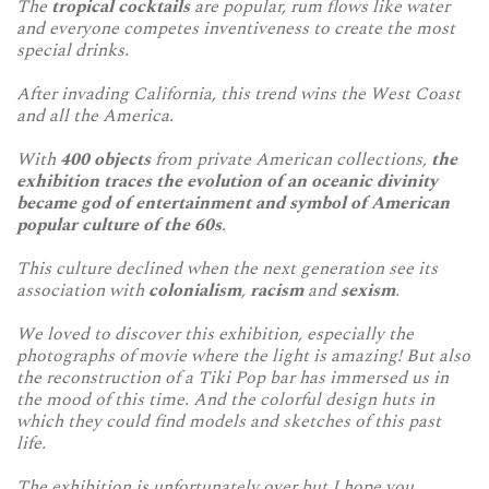
The
tropical cocktails
are popular, rum flows like water
and everyone competes inventiveness to create the most
special drinks.
After invading California, this trend wins the West Coast
and all the America.
With
400 objects
from private American collections,
the
exhibition traces the evolution of an oceanic divinity
became god of entertainment and symbol of American
popular culture of the 60s
.
This culture declined when the next generation see its
association with
colonialism
,
racism
and
sexism
.
We loved to discover this exhibition, e
specially the
photographs of movie where the light is amazing! But also
the reconstruction of a Tiki Pop bar has immersed us in
the mood of this time. And the colorful design huts in
which they could find models and sketches of this past
life.
The exhibition is unfortunately over but I hope you