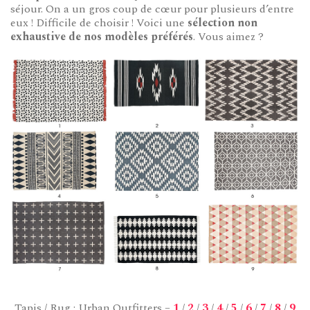
séjour. On a un gros coup de cœur pour plusieurs d’entre
eux ! Difficile de choisir ! Voici une
sélection non
exhaustive de nos modèles préférés
. Vous aimez ?
Tapis / Rug : Urban Outfitters –
1
/
2
/
3
/
4
/
5
/
6
/
7
/
8
/
9