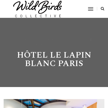
Toggle
Navigat
DÉCEMBRE 9, 2014
BY
WILD BIRDS COLLECTIVE
FRANCE
,
HOTELS
,
VOYAGE
HÔTEL LE LAPIN
BLANC PARIS