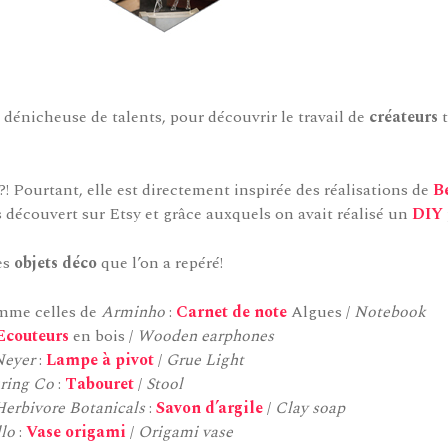
e dénicheuse de talents, pour découvrir le travail de
créateurs
t
?! Pourtant, elle est directement inspirée des réalisations de
B
rs découvert sur Etsy et grâce auxquels on avait réalisé un
DIY
es
objets déco
que l’on a repéré!
omme celles de
Arminho
:
Carnet de note
Algues /
Notebook
Ecouteurs
en bois /
Wooden earphones
Neyer
:
Lampe à pivot
/
Grue Light
ring Co
:
Tabouret
/
Stool
Herbivore Botanicals
:
Savon d’argile
/
Clay soap
lo
:
Vase origami
/
Origami vase