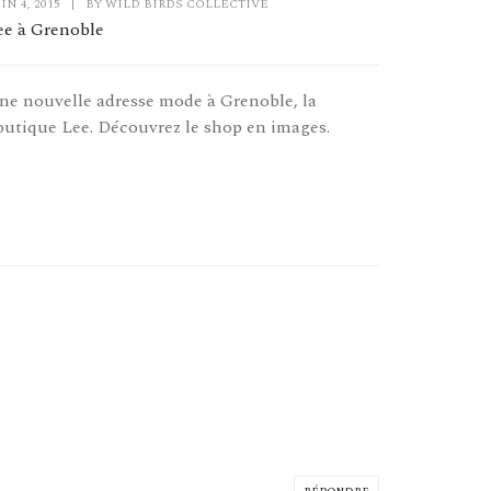
IN 4, 2015
|
BY
WILD BIRDS COLLECTIVE
ee à Grenoble
ne nouvelle adresse mode à Grenoble, la
outique Lee. Découvrez le shop en images.