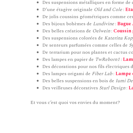
Des suspensions métalliques en forme de
D’une étagère originale
Old and Cole
:
Eta
De jolis coussins géométriques comme ce
Des bijoux bohèmes de
Luxdivine
:
Bague 
Des belles créations de
Oelwein
:
Coussin 
Des suspensions colorées de
Katerina Kop
De senteurs parfumées comme celles de
S
De terrarium pour nos plantes et cactus
Des lampes en papier de
TwReborn1
:
Lamp
Des décorations pour nos fils électriques 
Des lampes origami de
Fiber Lab
:
Lampe 
Des belles suspensions en bois de
Iumi De
Des veilleuses décoratives
Sturl Design
:
L
Et vous c’est quoi vos envies du moment?