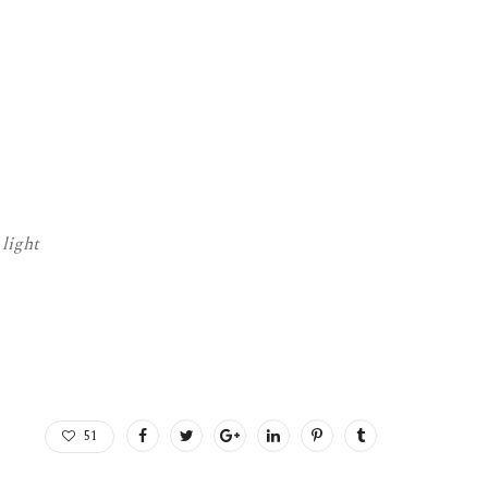
light
51