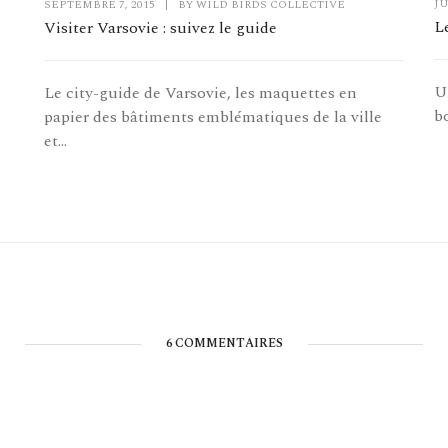
JU
SEPTEMBRE 7, 2015
|
BY
WILD BIRDS COLLECTIVE
L
Visiter Varsovie : suivez le guide
U
Le city-guide de Varsovie, les maquettes en
b
papier des bâtiments emblématiques de la ville
et...
6 COMMENTAIRES