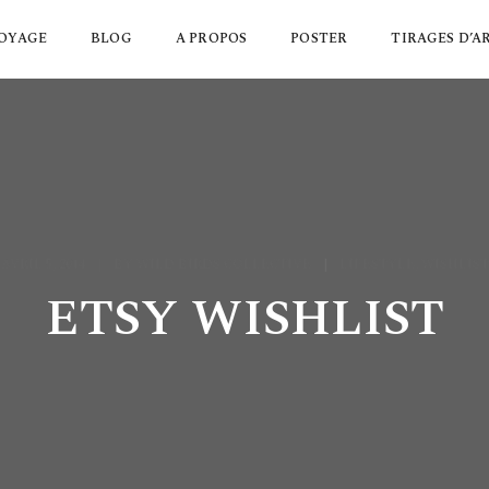
OYAGE
BLOG
A PROPOS
POSTER
TIRAGES D’A
AVRIL 5, 2014
BY
WILD BIRDS COLLECTIVE
LIFESTYLE
,
WISHLIST
ETSY WISHLIST