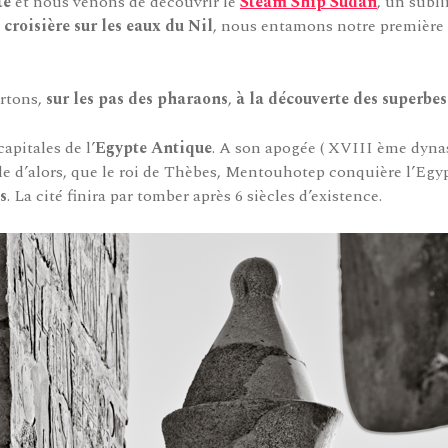
te
et nous venons de découvrir le
Steam Ship Sudan
, un subl
croisière sur les eaux du Nil
, nous entamons notre première 
rtons,
sur les pas des pharaons
,
à la découverte des superbe
capitales de l’
Egypte Antique
. A son apogée ( XVIII ème dynasti
ale d’alors, que le roi de Thèbes, Mentouhotep conquière l’Egy
s
. La cité finira par tomber après 6 siècles d’existence.