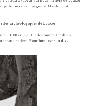
ime bateau à vapeur qui nous mènera de Louxor
expédition en compagnie d’Alaadin, notre
s sites archéologiques de Louxor
.
e – 1580 av. J.-C. ) , elle compte 1 million
pte toute entière.
Pour honorer son dieu
,