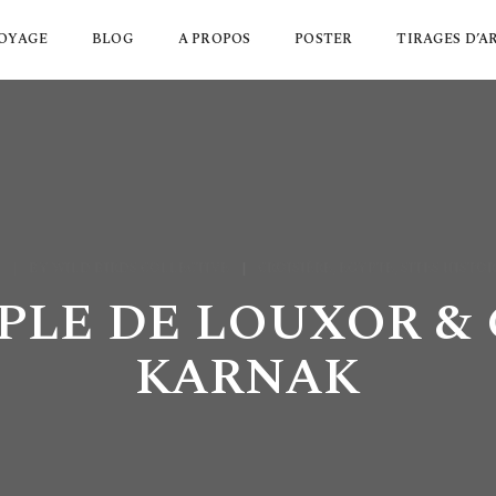
OYAGE
BLOG
A PROPOS
POSTER
TIRAGES D’A
BY
WILD BIRDS COLLECTIVE
CROISIÈRE
,
EGYPTE
,
SITES HISTO
MPLE DE LOUXOR &
KARNAK