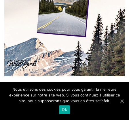
Nous utilisons des cookies pour vous garantir la meilleure
expérience sur notre site web. Si vous continuez à utiliser ce
2013-2019 © WILD BIRDS COLLECTIVE - Le blog voyage de deux
site, nous supposerons que vous en êtes satisfait.
photographes
Nous contacter
-
Mentions légales
-
Politique de confidentialité
Ok