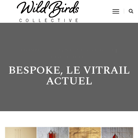
Toggle
Navigat
DÉCEMBRE 9, 2013
BY
WILD BIRDS COLLECTIVE
LIFESTYLE
,
WISHLIST
BESPOKE, LE VITRAIL
ACTUEL