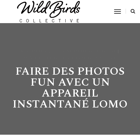
Toggle
Navigat
NOVEMBRE 6, 2015
BY
WILD BIRDS COLLECTIVE
CONSEILS PHOTO
,
CONSEILS VOYAGE
,
VOYAGE
FAIRE DES PHOTOS
FUN AVEC UN
APPAREIL
INSTANTANÉ LOMO